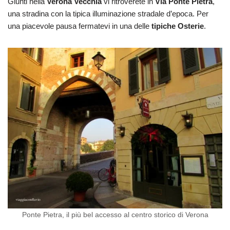
Giunti nella
Verona Vecchia
vi ritroverete in
Via Ponte Pietra
,
una stradina con la tipica illuminazione stradale d’epoca. Per
una piacevole pausa fermatevi in una delle
tipiche Osterie
.
Ponte Pietra, il più bel accesso al centro storico di Verona