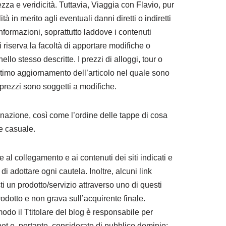
za e veridicità. Tuttavia, Viaggia con Flavio, pur
 in merito agli eventuali danni diretti o indiretti
formazioni, soprattutto laddove i contenuti
i riserva la facoltà di apportare modifiche o
ello stesso descritte. I prezzi di alloggi, tour o
di ultimo aggiornamento dell’articolo nel quale sono
I prezzi sono soggetti a modifiche.
estinazione, così come l’ordine delle tappe di cosa
e casuale.
e al collegamento e ai contenuti dei siti indicati e
di adottare ogni cautela. Inoltre, alcuni link
i un prodotto/servizio attraverso uno di questi
odotto e non grava sull’acquirente finale.
modo il Ttitolare del blog è responsabile per
ternet e, pertanto, considerate di pubblico dominio;