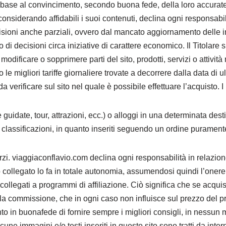
n base al convincimento, secondo buona fede, della loro accuratez
siderando affidabili i suoi contenuti, declina ogni responsabilità
isioni anche parziali, ovvero dal mancato aggiornamento delle in
di decisioni circa iniziative di carattere economico. Il Titolare s
dificare o sopprimere parti del sito, prodotti, servizi o attività n
sono le migliori tariffe giornaliere trovate a decorrere dalla data 
da verificare sul sito nel quale è possibile effettuare l’acquisto. 
isite guidate, tour, attrazioni, ecc.) o alloggi in una determinata d
classificazioni, in quanto inseriti seguendo un ordine purament
terzi. viaggiaconflavio.com declina ogni responsabilità in relazion
to collegato lo fa in totale autonomia, assumendosi quindi l’onere 
ollegati a programmi di affiliazione. Ciò significa che se acquist
ola commissione, che in ogni caso non influisce sul prezzo del pr
to in buonafede di fornire sempre i migliori consigli, in nessun 
 Alcune immagini e/o testi inseriti in questo sito sono tratti da in