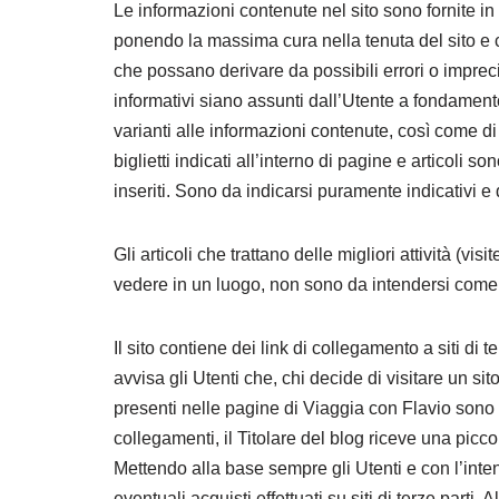
Le informazioni contenute nel sito sono fornite i
ponendo la massima cura nella tenuta del sito e con
che possano derivare da possibili errori o imprec
informativi siano assunti dall’Utente a fondamento 
varianti alle informazioni contenute, così come di mo
biglietti indicati all’interno di pagine e articoli 
inseriti. Sono da indicarsi puramente indicativi e 
Gli articoli che trattano delle migliori attività (v
vedere in un luogo, non sono da intendersi come 
Il sito contiene dei link di collegamento a siti di 
avvisa gli Utenti che, chi decide di visitare un si
presenti nelle pagine di Viaggia con Flavio sono c
collegamenti, il Titolare del blog riceve una picc
Mettendo alla base sempre gli Utenti e con l’inten
eventuali acquisti effettuati su siti di terze parti.