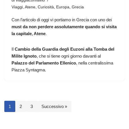
di
viaggiaconflavio
Viaggi
,
Atene
,
Curiosità
,
Europa
,
Grecia
Con l’articolo di oggi vi portiamo in Grecia con uno dei
must da non perdere assolutamente quando si visita
la capitale, Atene
.
Il
Cambio della Guardia degli Euzoni alla Tomba del
Milite Ignoto
, che si tiene ogni giorno davanti al
Palazzo del Parlamento Ellenico
, nella centralissima
Piazza Syntagma.
1
2
3
Successivo »