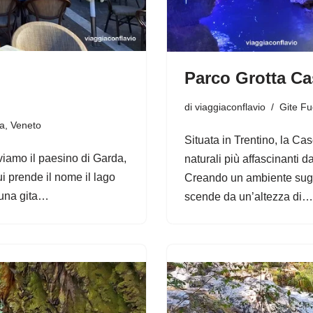
Parco Grotta Ca
di
viaggiaconflavio
Gite Fu
a
,
Veneto
Situata in Trentino, la Ca
iamo il paesino di Garda,
naturali più affascinanti 
ui prende il nome il lago
Creando un ambiente sugg
i una gita…
scende da un’altezza di