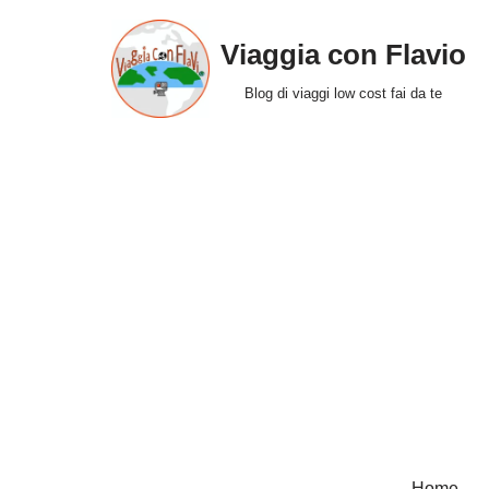
Viaggia con Flavio
Vai
al
Blog di viaggi low cost fai da te
contenuto
Home