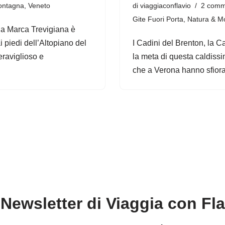
ontagna
,
Veneto
di
viaggiaconflavio
2 comm
Gite Fuori Porta
,
Natura & M
lla Marca Trevigiana è
i piedi dell’Altopiano del
I Cadini del Brenton, la Ca
eraviglioso e
la meta di questa caldiss
che a Verona hanno sfiora
Newsletter di Viaggia con Fl