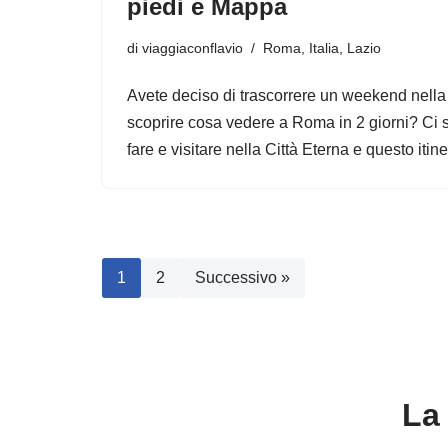
piedi e Mappa
di
viaggiaconflavio
Roma
,
Italia
,
Lazio
Avete deciso di trascorrere un weekend nella c
scoprire cosa vedere a Roma in 2 giorni? Ci 
fare e visitare nella Città Eterna e questo iti
1
2
Successivo »
La 