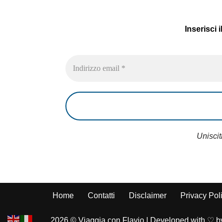
Inserisci 
Uniscit
Home
Contatti
Disclaimer
Privacy Pol
2026 © Viaggia con Flavio | Developed with ♡ b