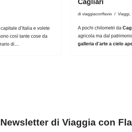
Cagliari
di
viaggiaconflavio
Viaggi
,
A pochi chilometri da
Cagl
apitale d’Italia e volete
agricola ma dal patrimonio
sono così tante cose da
galleria d’arte a cielo ap
nerario di…
Newsletter di Viaggia con Fl