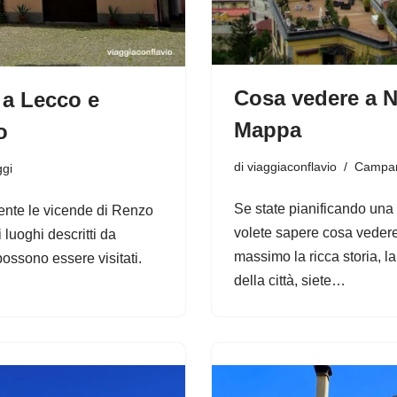
Cosa vedere a Na
 a Lecco e
Mappa
o
di
viaggiaconflavio
Campa
ggi
Se state pianificando una
mente le vicende di Renzo
volete sapere cosa vedere 
 luoghi descritti da
massimo la ricca storia, l
ssono essere visitati.
della città, siete…