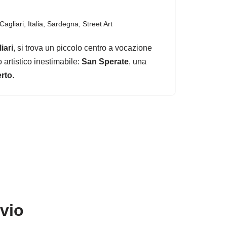
Cagliari
,
Italia
,
Sardegna
,
Street Art
iari
, si trova un piccolo centro a vocazione
 artistico inestimabile:
San Sperate
, una
erto
.
avio