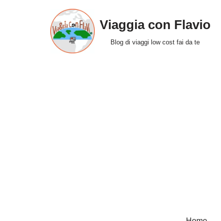
Viaggia con Flavio
Vai
al
Blog di viaggi low cost fai da te
contenuto
Home