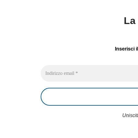
La 
Inserisci 
Uniscit