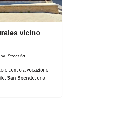
rales vicino
gna
,
Street Art
ccolo centro a vocazione
ile:
San Sperate
, una