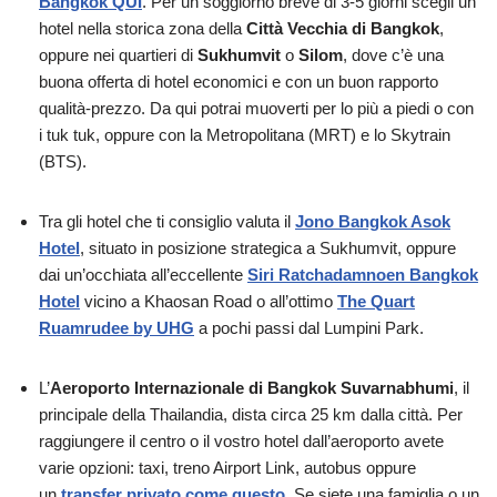
Bangkok QUI
. Per un soggiorno breve di 3-5 giorni scegli un
hotel nella storica zona della
Città Vecchia di Bangkok
,
oppure nei quartieri di
Sukhumvit
o
Silom
, dove c’è una
buona offerta di hotel economici e con un buon rapporto
qualità-prezzo. Da qui potrai muoverti per lo più a piedi o con
i tuk tuk, oppure con la Metropolitana (MRT) e lo Skytrain
(BTS).
Tra gli hotel che ti consiglio valuta il
Jono Bangkok Asok
Hotel
, situato in posizione strategica a Sukhumvit, oppure
dai un’occhiata all’eccellente
Siri Ratchadamnoen Bangkok
Hotel
vicino a Khaosan Road o all’ottimo
The Quart
Ruamrudee by UHG
a pochi passi dal Lumpini Park.
L’
Aeroporto Internazionale di Bangkok Suvarnabhumi
, il
principale della Thailandia, dista circa 25 km dalla città. Per
raggiungere il centro o il vostro hotel dall’aeroporto avete
varie opzioni: taxi, treno Airport Link, autobus oppure
un
transfer privato come questo
. Se siete una famiglia o un