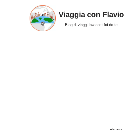
Viaggia con Flavio
Vai
al
Blog di viaggi low cost fai da te
contenuto
Home