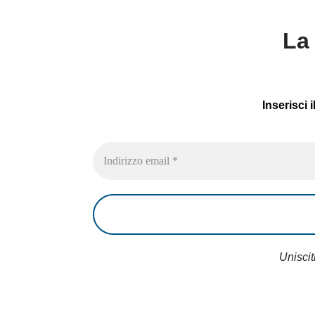
La 
Inserisci 
Uniscit