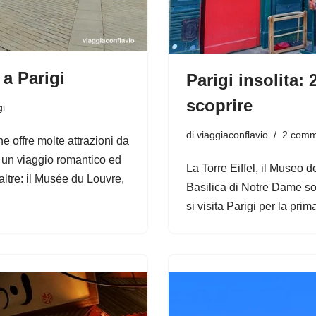
 a Parigi
Parigi insolita:
scoprire
gi
di
viaggiaconflavio
2 comm
he offre molte attrazioni da
r un viaggio romantico ed
La Torre Eiffel, il Museo d
 altre: il Musée du Louvre,
Basilica di Notre Dame so
si visita Parigi per la pri