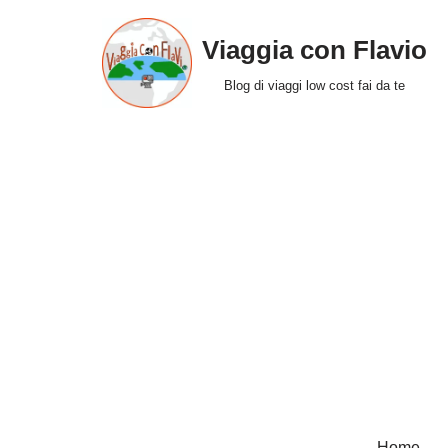
Viaggia con Flavio
Vai
al
Blog di viaggi low cost fai da te
contenuto
Home