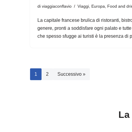
di
viaggiaconflavio
Viaggi
,
Europa
,
Food and dri
La capitale francese brulica di ristoranti, bistro
genere, pronti a soddisfare ogni palato e tutt
che spesso sfugge ai turisti è la presenza di 
1
2
Successivo »
La 