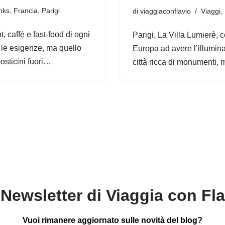
nks
,
Francia
,
Parigi
di
viaggiaconflavio
Viaggi
,
t, caffè e fast-food di ogni
Parigi, La Villa Lumierè, c
e le esigenze, ma quello
Europa ad avere l’illumin
posticini fuori…
città ricca di monumenti,
Newsletter di Viaggia con Fl
Vuoi rimanere aggiornato sulle novità del blog?