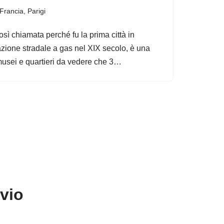
Francia
,
Parigi
osì chiamata perché fu la prima città in
azione stradale a gas nel XIX secolo, è una
 musei e quartieri da vedere che 3…
avio