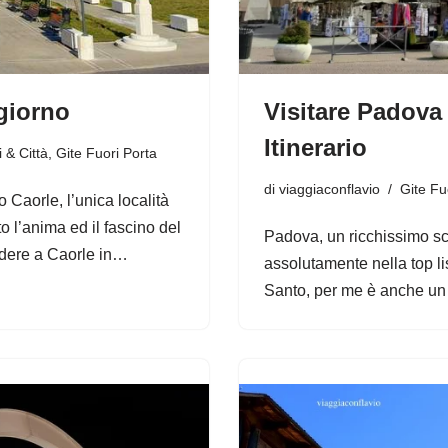
giorno
Visitare Padova
Itinerario
 & Città
,
Gite Fuori Porta
di
viaggiaconflavio
Gite Fu
o Caorle, l’unica località
o l’anima ed il fascino del
Padova, un ricchissimo scr
edere a Caorle in…
assolutamente nella top list
Santo, per me è anche un