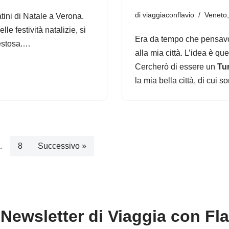
di
viaggiaconflavio
Veneto
ini di Natale a Verona.
le festività natalizie, si
Era da tempo che pensavo d
festosa.…
alla mia città. L’idea è que
Cercherò di essere un
Tur
la mia bella città, di cui 
…
8
Successivo »
Newsletter di Viaggia con Fl