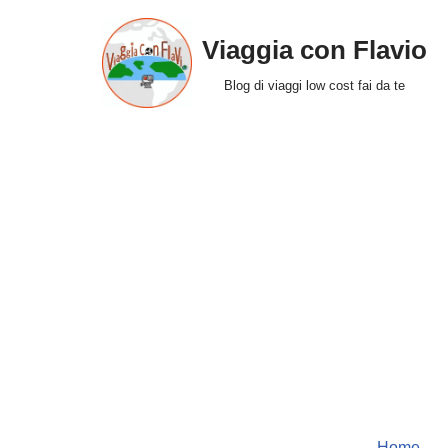
Viaggia con Flavio
Vai
al
Blog di viaggi low cost fai da te
contenuto
Home