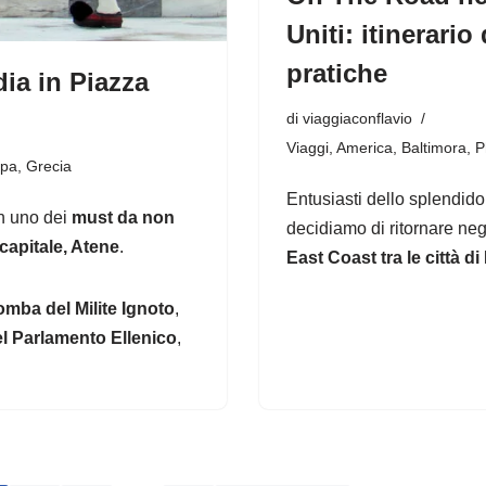
Uniti: itinerari
pratiche
ia in Piazza
di
viaggiaconflavio
Viaggi
,
America
,
Baltimora
,
P
opa
,
Grecia
Entusiasti dello splendid
on uno dei
must da non
decidiamo di ritornare neg
capitale, Atene
.
East Coast tra le città 
omba del Milite Ignoto
,
l Parlamento Ellenico
,