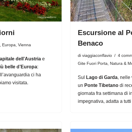
iorni
Escursione al Po
Benaco
,
Europa
,
Vienna
di
viaggiaconflavio
4 comm
apitale dell’Austria
e
Gite Fuori Porta
,
Natura & M
iù belle d’Europa
:
l’avanguardia ci ha
Sul
Lago di Garda
, nelle
iamo visitata.
un
Ponte Tibetano
di rec
giornata fra settimana di 
impegnativa, adatta a tut