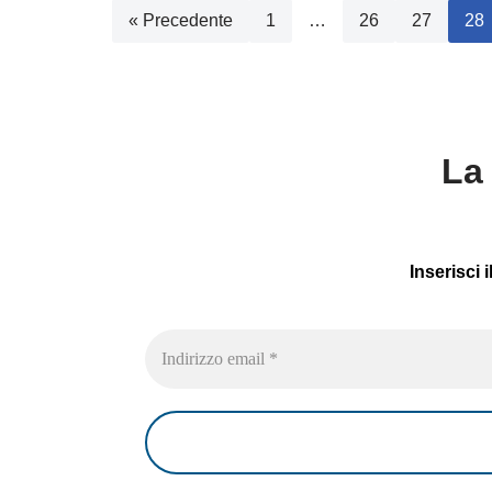
« Precedente
1
…
26
27
28
La 
Inserisci 